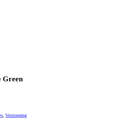
e Green
es
,
Verzorging