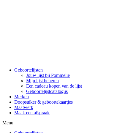
Spring
naar
de
inhoud
Geboortelijsten
Jouw lijst bij Pommelie
Mijn lijst beheren
Een cadeau kopen van de lijst
Geboortelijstcatalogus
Merken
Doopsuiker & geboortekaartjes
Maatwerk
Maak een afspraak
Menu
Geboortelijsten