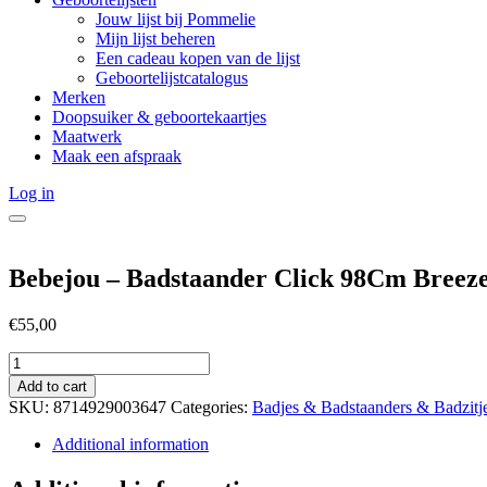
Jouw lijst bij Pommelie
Mijn lijst beheren
Een cadeau kopen van de lijst
Geboortelijstcatalogus
Merken
Doopsuiker & geboortekaartjes
Maatwerk
Maak een afspraak
Log in
Bebejou – Badstaander Click 98Cm Breez
€
55,00
Bebejou
-
Add to cart
Badstaander
SKU:
8714929003647
Categories:
Badjes & Badstaanders & Badzitj
Click
98Cm
Additional information
Breeze
Green