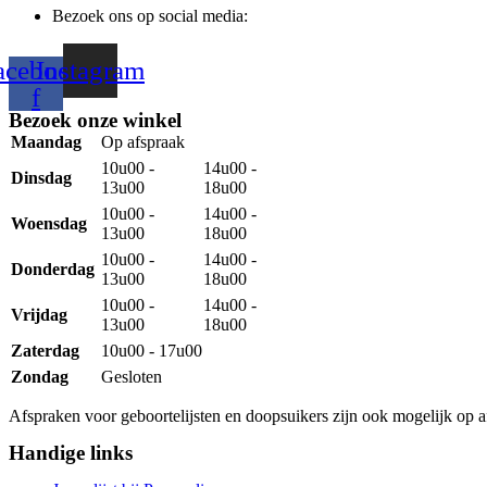
Bezoek ons op social media:
acebook-
Instagram
f
Bezoek onze winkel
Maandag
Op afspraak
10u00 -
14u00 -
Dinsdag
13u00
18u00
10u00 -
14u00 -
Woensdag
13u00
18u00
10u00 -
14u00 -
Donderdag
13u00
18u00
10u00 -
14u00 -
Vrijdag
13u00
18u00
Zaterdag
10u00 - 17u00
Zondag
Gesloten
Afspraken voor geboortelijsten en doopsuikers zijn ook mogelijk op a
Handige links