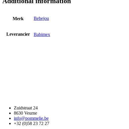
Additional information
quantity
Bebejou
Merk
Leverancier
Babimex
Zuidstraat 24
8630 Veurne
info@pommelie.be
+32 (0)58 23 72 27