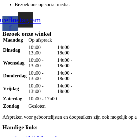
Bezoek ons op social media:
acebook-
Instagram
f
Bezoek onze winkel
Maandag
Op afspraak
10u00 -
14u00 -
Dinsdag
13u00
18u00
10u00 -
14u00 -
Woensdag
13u00
18u00
10u00 -
14u00 -
Donderdag
13u00
18u00
10u00 -
14u00 -
Vrijdag
13u00
18u00
Zaterdag
10u00 - 17u00
Zondag
Gesloten
Afspraken voor geboortelijsten en doopsuikers zijn ook mogelijk op a
Handige links