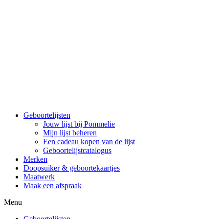
Spring
naar
de
inhoud
Geboortelijsten
Jouw lijst bij Pommelie
Mijn lijst beheren
Een cadeau kopen van de lijst
Geboortelijstcatalogus
Merken
Doopsuiker & geboortekaartjes
Maatwerk
Maak een afspraak
Menu
Geboortelijsten