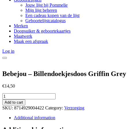
Jouw lijst bij Pommelie
Mijn lijst beheren
Een cadeau kopen van de lijst
Geboortelijstcatalogus
Merken
Doopsuiker & geboortekaartjes
Maatwerk
Maak een afspraak
Log in
Bebejou – Billendoekjesdoos Griffin Grey
€
14,50
Bebejou
-
Add to cart
Billendoekjesdoos
SKU:
8714929004422
Category:
Verzorging
Griffin
Grey
Additional information
quantity