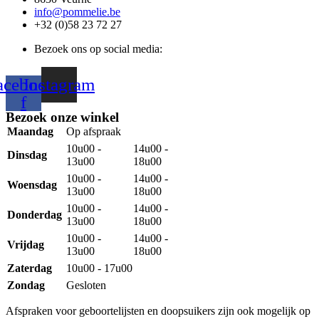
info@pommelie.be
+32 (0)58 23 72 27
Bezoek ons op social media:
acebook-
Instagram
f
Bezoek onze winkel
Maandag
Op afspraak
10u00 -
14u00 -
Dinsdag
13u00
18u00
10u00 -
14u00 -
Woensdag
13u00
18u00
10u00 -
14u00 -
Donderdag
13u00
18u00
10u00 -
14u00 -
Vrijdag
13u00
18u00
Zaterdag
10u00 - 17u00
Zondag
Gesloten
Afspraken voor geboortelijsten en doopsuikers zijn ook mogelijk op