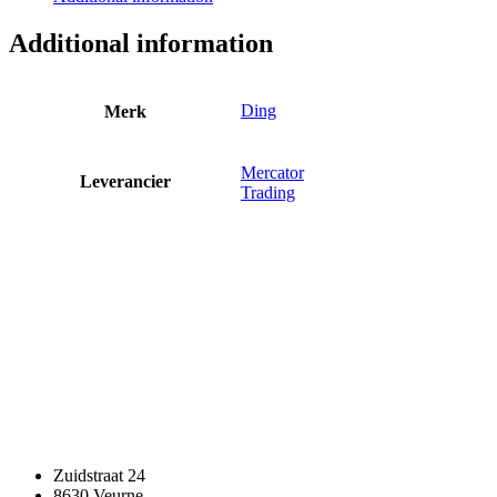
Black/Silver
quantity
Additional information
Ding
Merk
Mercator
Leverancier
Trading
Zuidstraat 24
8630 Veurne