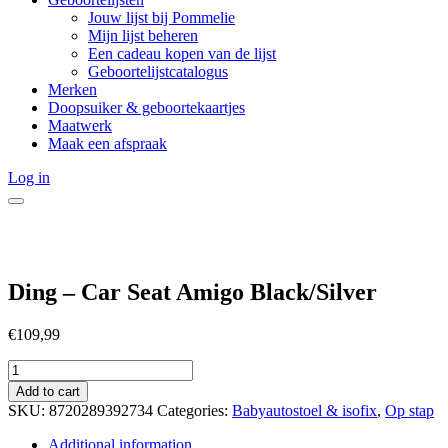
Jouw lijst bij Pommelie
Mijn lijst beheren
Een cadeau kopen van de lijst
Geboortelijstcatalogus
Merken
Doopsuiker & geboortekaartjes
Maatwerk
Maak een afspraak
Log in
Ding – Car Seat Amigo Black/Silver
€
109,99
Ding
-
Add to cart
Car
SKU:
8720289392734
Categories:
Babyautostoel & isofix
,
Op stap
Seat
Amigo
Additional information