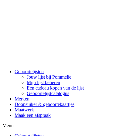
Spring
naar
de
inhoud
Geboortelijsten
Jouw lijst bij Pommelie
Mijn lijst beheren
Een cadeau kopen van de lijst
Geboortelijstcatalogus
Merken
Doopsuiker & geboortekaartjes
Maatwerk
Maak een afspraak
Menu
Geboortelijsten