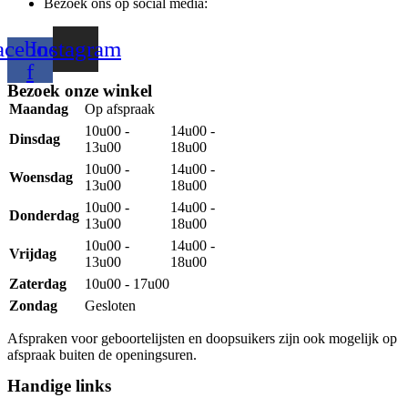
Bezoek ons op social media:
acebook-
Instagram
f
Bezoek onze winkel
Maandag
Op afspraak
10u00 -
14u00 -
Dinsdag
13u00
18u00
10u00 -
14u00 -
Woensdag
13u00
18u00
10u00 -
14u00 -
Donderdag
13u00
18u00
10u00 -
14u00 -
Vrijdag
13u00
18u00
Zaterdag
10u00 - 17u00
Zondag
Gesloten
Afspraken voor geboortelijsten en doopsuikers zijn ook mogelijk op
afspraak buiten de openingsuren.
Handige links