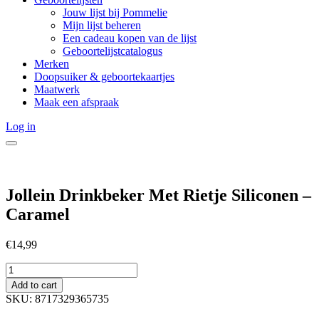
Jouw lijst bij Pommelie
Mijn lijst beheren
Een cadeau kopen van de lijst
Geboortelijstcatalogus
Merken
Doopsuiker & geboortekaartjes
Maatwerk
Maak een afspraak
Log in
Jollein Drinkbeker Met Rietje Siliconen –
Caramel
€
14,99
Jollein
Drinkbeker
Add to cart
Met
SKU:
8717329365735
Rietje