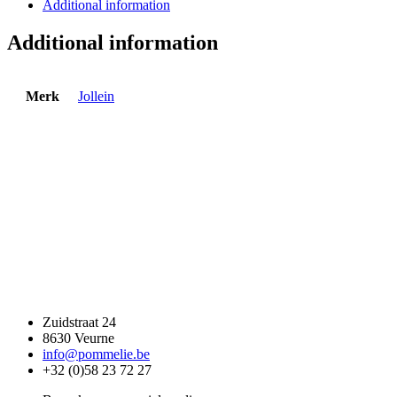
Siliconen
Additional information
-
Caramel
Additional information
quantity
Merk
Jollein
Zuidstraat 24
8630 Veurne
info@pommelie.be
+32 (0)58 23 72 27