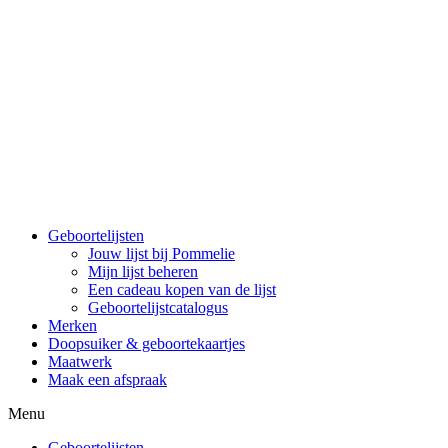
Spring
naar
de
inhoud
Geboortelijsten
Jouw lijst bij Pommelie
Mijn lijst beheren
Een cadeau kopen van de lijst
Geboortelijstcatalogus
Merken
Doopsuiker & geboortekaartjes
Maatwerk
Maak een afspraak
Menu
Geboortelijsten